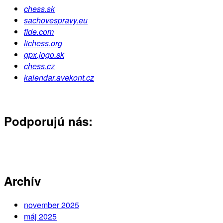
chess.sk
sachovespravy.eu
fide.com
lichess.org
gpx.jogo.sk
chess.cz
kalendar.avekont.cz
Podporujú nás:
Archív
november 2025
máj 2025