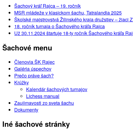
Šachový kráľ Rajca – 19. ročník
MSR mládeže v klasickom šachu, Tatralandia 2025
Školské majstrovstvá Žilinského kraja družstiev – žiaci
18. ročník turnaja o Šachového kráľa Rajca
Už 30.11.2024 štartuje 18-ty ročník Šachového kráľa Ra
Šachové menu
Členovia ŠK Rajec
Galéria úspechov
Prečo práve šach?
Krúžky
Kalendár šachových turnajov
Lichess manual
Zaujimavosti zo sveta šachu
Dokumenty
Iné šachové stránky