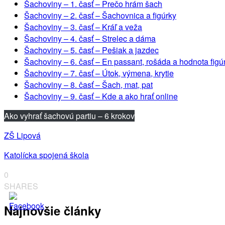
Šachoviny – 1. časť – Prečo hrám šach
Šachoviny – 2. časť – Šachovnica a figúrky
Šachoviny – 3. časť – Kráľ a veža
Šachoviny – 4. časť – Strelec a dáma
Šachoviny – 5. časť – Pešiak a jazdec
Šachoviny – 6. časť – En passant, rošáda a hodnota figú
Šachoviny – 7. časť – Útok, výmena, krytie
Šachoviny – 8. časť – Šach, mat, pat
Šachoviny – 9. časť – Kde a ako hrať online
Ako vyhrať šachovú partiu – 6 krokov
ZŠ Lipová
Katolícka spojená škola
0
SHARES
Najnovšie články