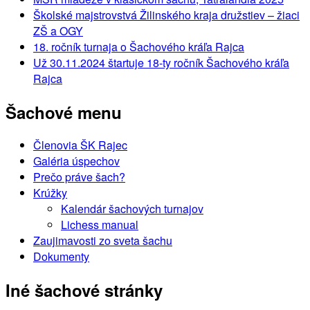
Školské majstrovstvá Žilinského kraja družstiev – žiaci
ZŠ a OGY
18. ročník turnaja o Šachového kráľa Rajca
Už 30.11.2024 štartuje 18-ty ročník Šachového kráľa
Rajca
Šachové menu
Členovia ŠK Rajec
Galéria úspechov
Prečo práve šach?
Krúžky
Kalendár šachových turnajov
Lichess manual
Zaujimavosti zo sveta šachu
Dokumenty
Iné šachové stránky