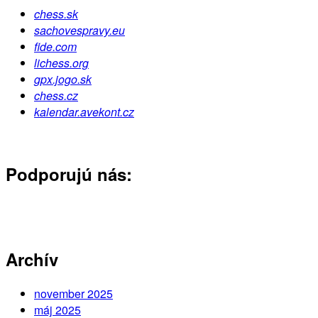
chess.sk
sachovespravy.eu
fide.com
lichess.org
gpx.jogo.sk
chess.cz
kalendar.avekont.cz
Podporujú nás:
Archív
november 2025
máj 2025