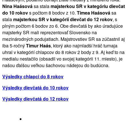
Nina Haásová
sa stala
majsterkou SR v kategóriu dievčat
do 10 rokov
s počtom 8 bodov z 10.
Timea Haásová
sa
stala
majsterkou SR v kategórií dievčat do 12 rokov
, s
plným počtom 6 bodov zo 6. Obe dievčatá by ako úradujúce
majsterky SR mali reprezentovať Slovensko na
mezinárodných podujatiach. Majstrovstiev SR sa zúčastnil aj
iba 5-ročný
Timur Haás
, ktorý ako najmladší hráč turnaja
uhral v kategórií chlapcov do 8 rokov 2 body z 9. Aj keď to na
medialu nestačilo (obsadil vo svojej kategórii 11. miesto), je
našou ďalšou veľkou šachovou nádejou do budúcna.
Výsledky chlapci do 8 rokov
Výsledky dievčatá do 10 rokov
Výsledky dievčatá do 12 rokov