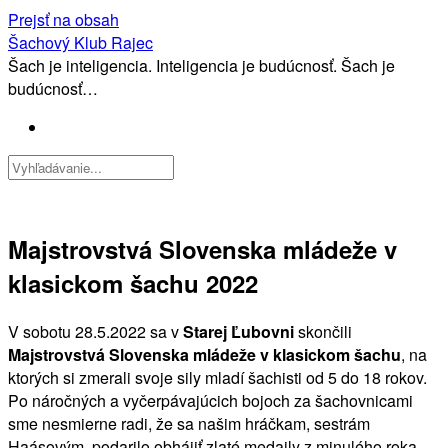
Prejsť na obsah
Šachový Klub Rajec
Šach je inteligencia. Inteligencia je budúcnosť. Šach je
budúcnosť…
Majstrovstvá Slovenska mládeže v
klasickom šachu 2022
V sobotu 28.5.2022 sa v
Starej Ľubovni
skončili
Majstrovstvá Slovenska mládeže v klasickom šachu
, na
ktorých si zmerali svoje sily mladí šachisti od 5 do 18 rokov.
Po náročných a vyčerpávajúcich bojoch za šachovnicami
sme nesmierne radi, že sa našim hráčkam, sestrám
Haásovým, podarilo obhájiť zlaté medaily z minulého roka.