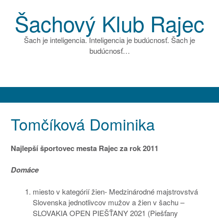
P
Šachový Klub Rajec
r
e
j
Šach je inteligencia. Inteligencia je budúcnosť. Šach je
s
budúcnosť…
ť
n
a
o
b
s
Tomčíková Dominika
a
h
Najlepší športovec mesta Rajec za rok 2011
Domáce
miesto v kategórií žien- Medzinárodné majstrovstvá
Slovenska jednotlivcov mužov a žien v šachu –
SLOVAKIA OPEN PIEŠŤANY 2021 (Piešťany